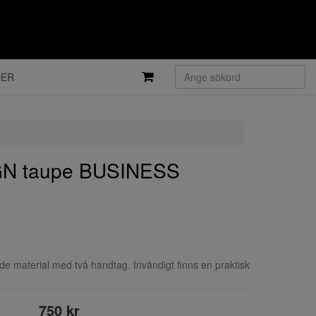
DER
N taupe BUSINESS
nde material med två handtag. Invändigt finns en praktisk
750 kr