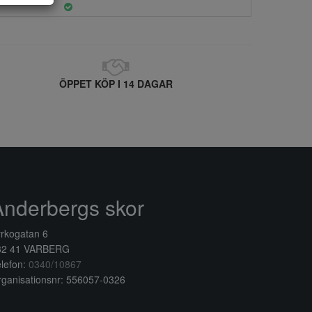
ÖPPET KÖP I 14 DAGAR
Anderbergs skor
rkogatan 6
32 41 VARBERG
lefon:
0340/10867
ganisationsnr: 556057-0326