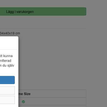
Lägg i varukorgen
34x40x19 cm
att kunna
nifierad
n du själv
One Size