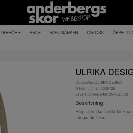
LLBEHÖR
REA
VARUMÄRKEN
OM OSS
ÖPPETTI
ULRIKA DESIG
Varumärke: ULRIKA DESIGN
Artikelnummer: 6026126
Leverantörens artnr: 35-6623-32
Beskrivning
Hög, stilren kasse i läderlikna
hängande ficka.