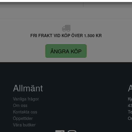
FRI FRAKT VID KÖP ÖVER 1.500 KR
ÅNGRA KÖP
Allmänt
Vanliga frågor
Ky
Om oss
4
Kontakta oss
Te
Öppettider
Or
Våra butiker