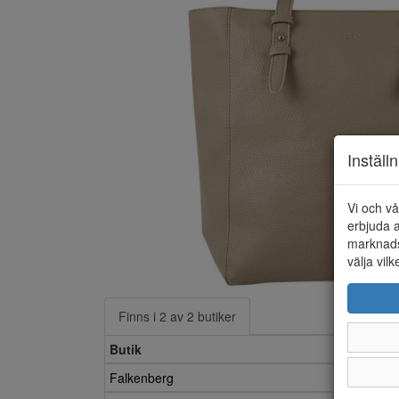
Inställ
Vi och vå
erbjuda a
marknads
välja vilk
Finns i 2 av 2 butiker
Butik
Falkenberg