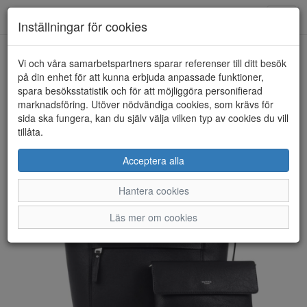
Anderbergs skor
Toggl
Inställningar för cookies
navig
Vi och våra samarbetspartners sparar referenser till ditt besök
HEM
ULRIKA DESIGN
på din enhet för att kunna erbjuda anpassade funktioner,
spara besöksstatistik och för att möjliggöra personifierad
marknadsföring. Utöver nödvändiga cookies, som krävs för
sida ska fungera, kan du själv välja vilken typ av cookies du vill
tillåta.
Acceptera alla
Hantera cookies
Läs mer om cookies