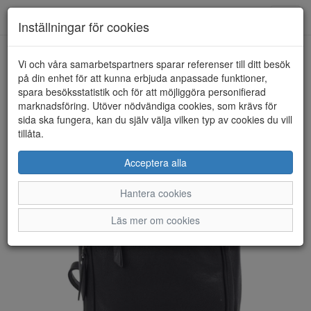
Anderbergs skor
Toggl
Inställningar för cookies
navig
Vi och våra samarbetspartners sparar referenser till ditt besök
HEM
ULRIKA DESIGN
på din enhet för att kunna erbjuda anpassade funktioner,
spara besöksstatistik och för att möjliggöra personifierad
marknadsföring. Utöver nödvändiga cookies, som krävs för
sida ska fungera, kan du själv välja vilken typ av cookies du vill
tillåta.
Acceptera alla
Hantera cookies
Läs mer om cookies