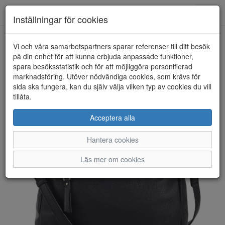
Anderbergs skor
Toggl
Inställningar för cookies
navig
Vi och våra samarbetspartners sparar referenser till ditt besök
HEM
ULRIKA DESIGN
på din enhet för att kunna erbjuda anpassade funktioner,
spara besöksstatistik och för att möjliggöra personifierad
marknadsföring. Utöver nödvändiga cookies, som krävs för
sida ska fungera, kan du själv välja vilken typ av cookies du vill
tillåta.
Acceptera alla
Hantera cookies
Läs mer om cookies