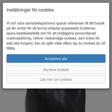
Anderbergs skor
Toggl
Inställningar för cookies
navig
Vi och våra samarbetspartners sparar referenser till ditt besök
HEM
ULRIKA DESIGN
på din enhet för att kunna erbjuda anpassade funktioner,
spara besöksstatistik och för att möjliggöra personifierad
marknadsföring. Utöver nödvändiga cookies, som krävs för
sida ska fungera, kan du själv välja vilken typ av cookies du vill
tillåta.
Acceptera alla
Hantera cookies
Läs mer om cookies