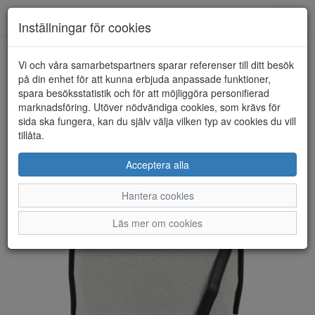
Anderbergs skor
Toggl
Inställningar för cookies
navig
Vi och våra samarbetspartners sparar referenser till ditt besök
HEM
ULRIKA DESIGN
på din enhet för att kunna erbjuda anpassade funktioner,
spara besöksstatistik och för att möjliggöra personifierad
marknadsföring. Utöver nödvändiga cookies, som krävs för
sida ska fungera, kan du själv välja vilken typ av cookies du vill
tillåta.
Acceptera alla
Hantera cookies
Läs mer om cookies