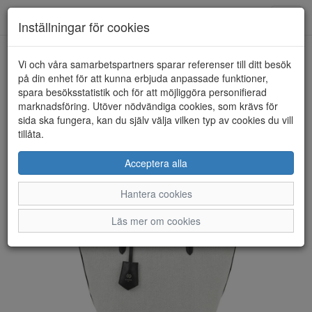
Anderbergs skor
Toggl
Inställningar för cookies
navig
Vi och våra samarbetspartners sparar referenser till ditt besök
HEM
ULRIKA DESIGN
på din enhet för att kunna erbjuda anpassade funktioner,
spara besöksstatistik och för att möjliggöra personifierad
marknadsföring. Utöver nödvändiga cookies, som krävs för
sida ska fungera, kan du själv välja vilken typ av cookies du vill
tillåta.
Acceptera alla
Hantera cookies
Läs mer om cookies