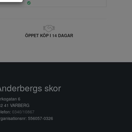
ÖPPET KÖP I 14 DAGAR
Anderbergs skor
rkogatan 6
32 41 VARBERG
lefon:
0340/10867
ganisationsnr: 556057-0326