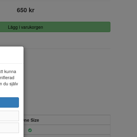
650 kr
Lägg i varukorgen
21x7.5x16
att kunna
nifierad
n du själv
One Size