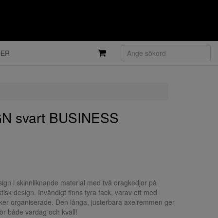
DER
N svart BUSINESS
esign i skinnliknande material med två dragkedjor på
isk design. Invändigt finns fyra fack, varav ett med
saker organiserade. Den långa, justerbara axelremmen ger
för både vardag och kväll!