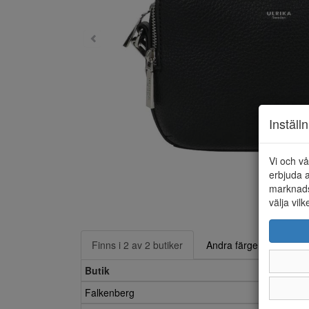
Inställ
Vi och vå
erbjuda a
marknads
välja vilk
Finns i 2 av 2 butiker
Andra färger
Butik
Falkenberg