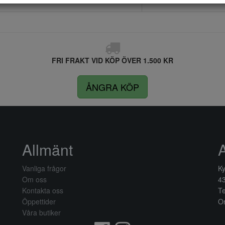
FRI FRAKT VID KÖP ÖVER 1.500 KR
ÅNGRA KÖP
Allmänt
Vanliga frågor
Ky
Om oss
4
Kontakta oss
Te
Öppettider
Or
Våra butiker