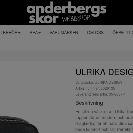
LLBEHÖR
REA
VARUMÄRKEN
OM OSS
ÖPPETTI
ULRIKA DESIG
Varumärke: ULRIKA DESIGN
Artikelnummer: 6026135
Leverantörens artnr: 35-6637-1
Beskrivning
En stilren väska från Ulrika D
toppen för en modern och prakt
dragkedja, för att hålla dina 
både komfort och stil. Perfekt 