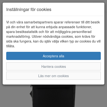
Anderbergs skor
Toggl
Inställningar för cookies
navig
Vi och våra samarbetspartners sparar referenser till ditt besök
HEM
ULRIKA DESIGN
på din enhet för att kunna erbjuda anpassade funktioner,
spara besöksstatistik och för att möjliggöra personifierad
marknadsföring. Utöver nödvändiga cookies, som krävs för
sida ska fungera, kan du själv välja vilken typ av cookies du vill
tillåta.
Acceptera alla
Hantera cookies
Läs mer om cookies