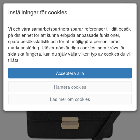
Anderbergs skor
Toggl
Inställningar för cookies
navig
Vi och våra samarbetspartners sparar referenser till ditt besök
HEM
ULRIKA DESIGN
på din enhet för att kunna erbjuda anpassade funktioner,
spara besöksstatistik och för att möjliggöra personifierad
marknadsföring. Utöver nödvändiga cookies, som krävs för
sida ska fungera, kan du själv välja vilken typ av cookies du vill
tillåta.
Acceptera alla
Hantera cookies
Läs mer om cookies