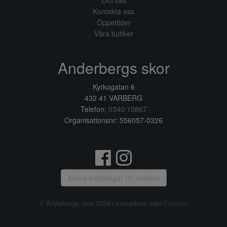
Om oss
Kontakta oss
Öppettider
Våra butiker
Anderbergs skor
Kyrkogatan 6
432 41 VARBERG
Telefon:
0340/10867
Organisationsnr: 556057-0326
Ändra inställingar för cookies
© Anderbergs skor 2026 i samarbete med
Flexicon