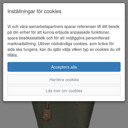
Anderbergs skor
Toggl
Inställningar för cookies
navig
Vi och våra samarbetspartners sparar referenser till ditt besök
HEM
ULRIKA DESIGN
på din enhet för att kunna erbjuda anpassade funktioner,
spara besöksstatistik och för att möjliggöra personifierad
marknadsföring. Utöver nödvändiga cookies, som krävs för
sida ska fungera, kan du själv välja vilken typ av cookies du vill
tillåta.
Acceptera alla
Hantera cookies
Läs mer om cookies