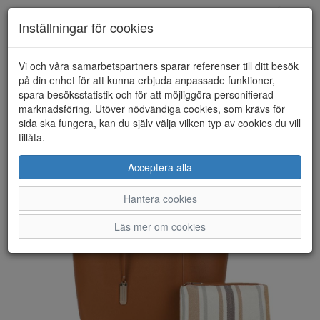
Anderbergs skor
Toggl
Inställningar för cookies
navig
Vi och våra samarbetspartners sparar referenser till ditt besök
HEM
ULRIKA DESIGN
på din enhet för att kunna erbjuda anpassade funktioner,
spara besöksstatistik och för att möjliggöra personifierad
marknadsföring. Utöver nödvändiga cookies, som krävs för
sida ska fungera, kan du själv välja vilken typ av cookies du vill
tillåta.
Acceptera alla
Hantera cookies
Läs mer om cookies