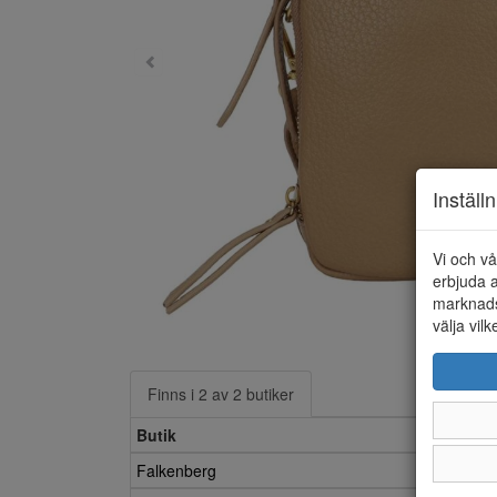
Inställ
Vi och vå
erbjuda a
marknads
välja vilk
Finns i 2 av 2 butiker
Butik
Falkenberg