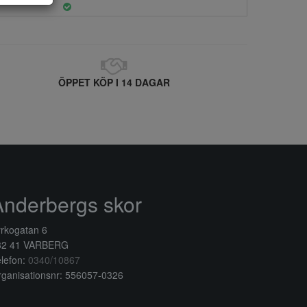
ÖPPET KÖP I 14 DAGAR
Anderbergs skor
rkogatan 6
32 41 VARBERG
lefon:
0340/10867
ganisationsnr: 556057-0326