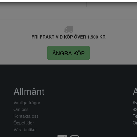
FRI FRAKT VID KÖP ÖVER 1.500 KR
ÅNGRA KÖP
Allmänt
Vanliga frågor
Ky
Om oss
4
Kontakta oss
Te
Öppettider
Or
Våra butiker