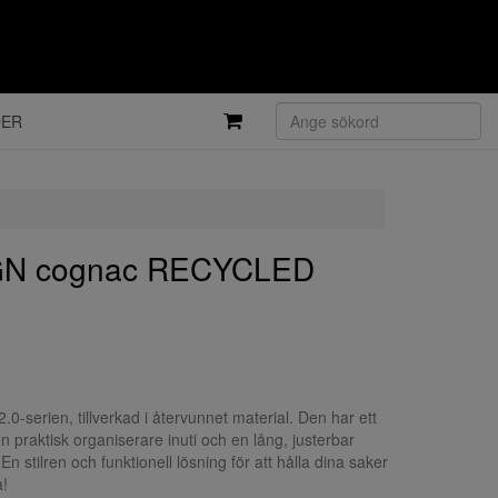
DER
GN cognac RECYCLED
.0-serien, tillverkad i återvunnet material. Den har ett
 praktisk organiserare inuti och en lång, justerbar
 stilren och funktionell lösning för att hålla dina saker
a!