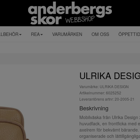
LLBEHÖR
REA
VARUMÄRKEN
OM OSS
ÖPPETTI
ULRIKA DESI
Varumärke: ULRIKA DESIGN
Artikelnummer: 6025252
Leverantörens artnr: 20-2005-21
Beskrivning
Mobilväska från Ulrika Design 2
huvudfack, en frontficka med en
axelrem för bekvämt bärande. En
organiserade och lättillgänglig