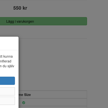
550 kr
Lägg i varukorgen
21x14x3,5
att kunna
nifierad
n du själv
One Size