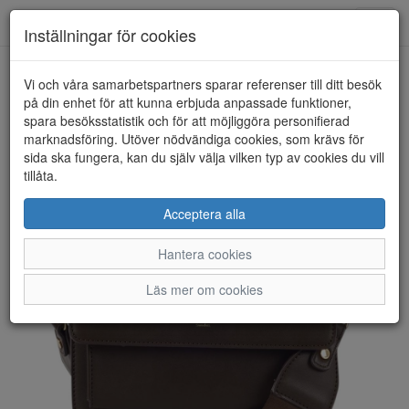
Anderbergs skor
Toggl
Inställningar för cookies
navig
Vi och våra samarbetspartners sparar referenser till ditt besök
HEM
ULRIKA DESIGN
på din enhet för att kunna erbjuda anpassade funktioner,
spara besöksstatistik och för att möjliggöra personifierad
marknadsföring. Utöver nödvändiga cookies, som krävs för
sida ska fungera, kan du själv välja vilken typ av cookies du vill
tillåta.
Acceptera alla
Hantera cookies
Läs mer om cookies