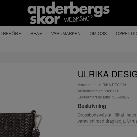
LLBEHÖR
REA
VARUMÄRKEN
OM OSS
ÖPPETTI
ULRIKA DESIG
Varumärke: ULRIKA DESIGN
Artikelnummer: 6026171
Leverantörens artnr: 35-5632-9
Beskrivning
Crossbody-väska i flätat materi
varav ett med dragkedja. Utru