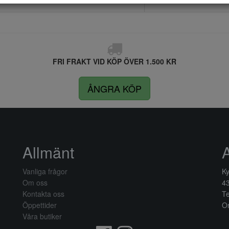
FRI FRAKT VID KÖP ÖVER 1.500 KR
ÅNGRA KÖP
Allmänt
Vanliga frågor
Ky
Om oss
4
Kontakta oss
Te
Öppettider
Or
Våra butiker