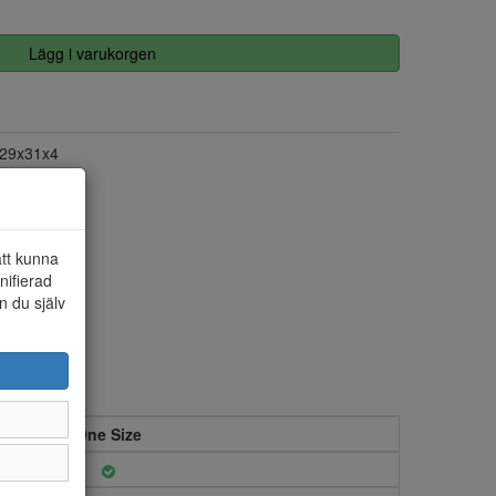
Lägg i varukorgen
29x31x4
att kunna
nifierad
n du själv
One Size