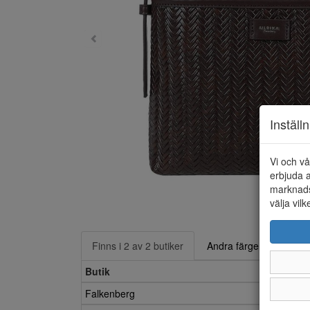
Inställ
Vi och vå
erbjuda a
marknads
välja vilk
Finns i 2 av 2 butiker
Andra färger
Butik
Falkenberg