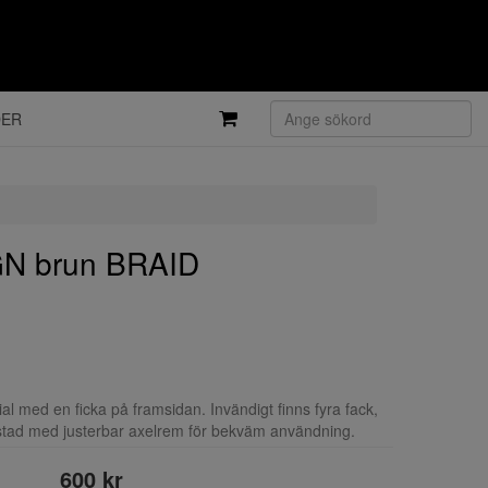
DER
N brun BRAID
al med en ficka på framsidan. Invändigt finns fyra fack,
stad med justerbar axelrem för bekväm användning.
600 kr