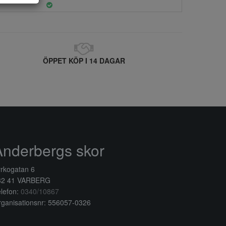
ÖPPET KÖP I 14 DAGAR
Anderbergs skor
rkogatan 6
32 41 VARBERG
lefon:
0340/10867
ganisationsnr: 556057-0326