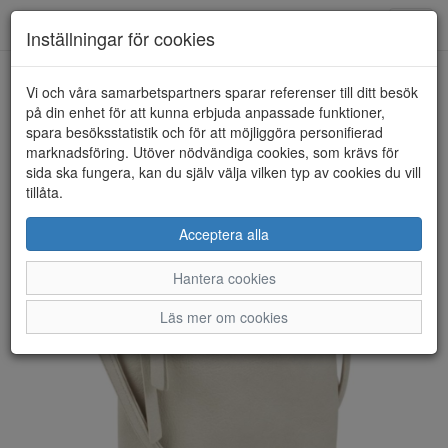
Anderbergs skor
Toggl
Inställningar för cookies
navig
Vi och våra samarbetspartners sparar referenser till ditt besök
HEM
ULRIKA DESIGN
på din enhet för att kunna erbjuda anpassade funktioner,
spara besöksstatistik och för att möjliggöra personifierad
marknadsföring. Utöver nödvändiga cookies, som krävs för
sida ska fungera, kan du själv välja vilken typ av cookies du vill
tillåta.
Acceptera alla
Hantera cookies
Läs mer om cookies