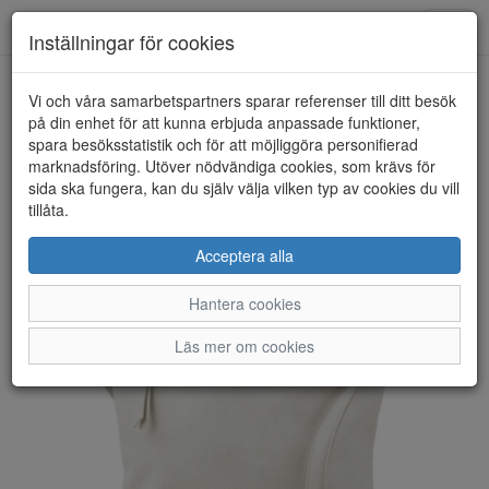
Anderbergs skor
Toggl
Inställningar för cookies
navig
Vi och våra samarbetspartners sparar referenser till ditt besök
HEM
ULRIKA DESIGN
på din enhet för att kunna erbjuda anpassade funktioner,
spara besöksstatistik och för att möjliggöra personifierad
marknadsföring. Utöver nödvändiga cookies, som krävs för
sida ska fungera, kan du själv välja vilken typ av cookies du vill
tillåta.
Acceptera alla
Hantera cookies
Läs mer om cookies