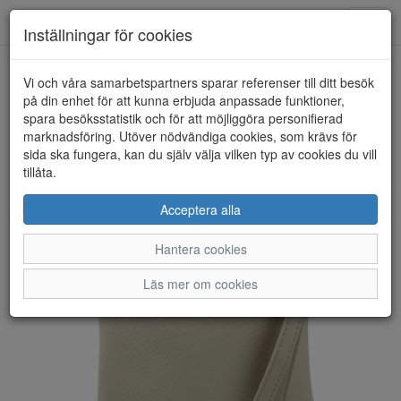
Anderbergs skor
Toggl
Inställningar för cookies
navig
Vi och våra samarbetspartners sparar referenser till ditt besök
HEM
ULRIKA DESIGN
på din enhet för att kunna erbjuda anpassade funktioner,
spara besöksstatistik och för att möjliggöra personifierad
marknadsföring. Utöver nödvändiga cookies, som krävs för
sida ska fungera, kan du själv välja vilken typ av cookies du vill
tillåta.
Acceptera alla
Hantera cookies
Läs mer om cookies