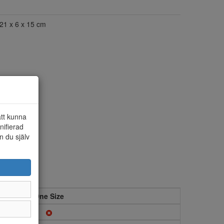
21 x 6 x 15 cm
att kunna
nifierad
n du själv
One Size