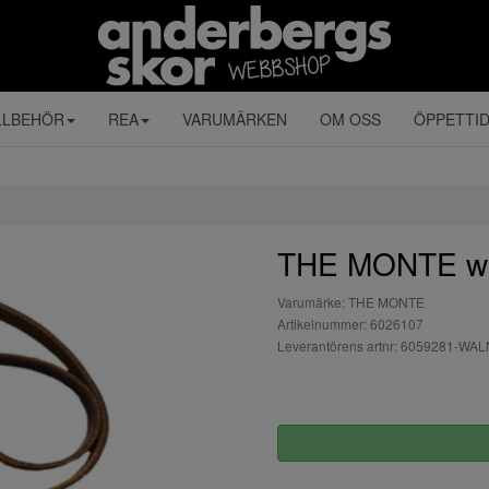
LLBEHÖR
REA
VARUMÄRKEN
OM OSS
ÖPPETTI
THE MONTE wa
Varumärke: THE MONTE
Artikelnummer: 6026107
Leverantörens artnr: 6059281-WA