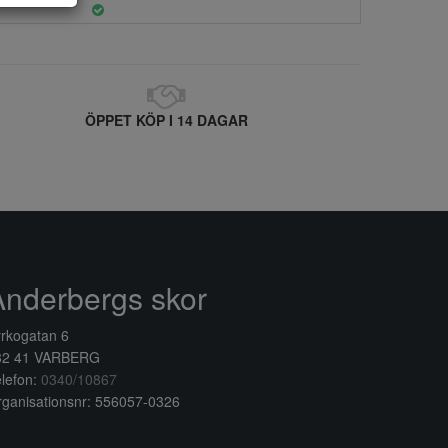
ÖPPET KÖP I 14 DAGAR
Anderbergs skor
rkogatan 6
32 41 VARBERG
lefon:
0340/10867
ganisationsnr: 556057-0326