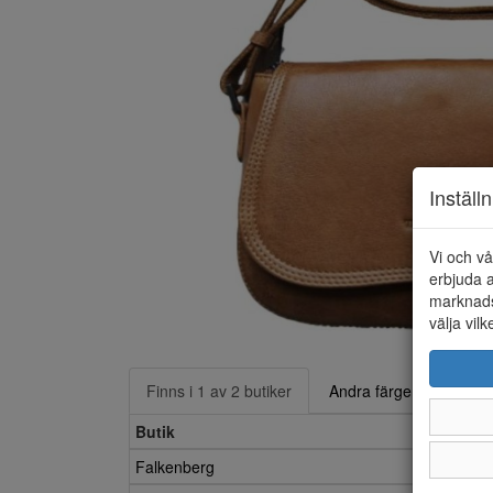
Inställ
Vi och vå
erbjuda a
marknads
välja vilk
Finns i 1 av 2 butiker
Andra färger
Butik
Falkenberg