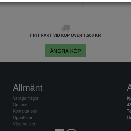
FRI FRAKT VID KÖP ÖVER 1.500 KR
ÅNGRA KÖP
Allmänt
Vanliga frågor
Ky
Om oss
4
Kontakta oss
Te
Öppettider
Or
Våra butiker