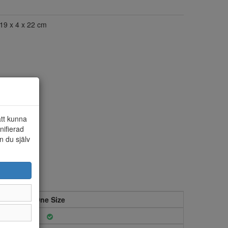
19 x 4 x 22 cm
att kunna
nifierad
n du själv
One Size