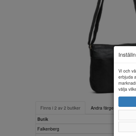
Inställ
Vi och vå
erbjuda a
marknads
välja vilk
Finns i 2 av 2 butiker
Andra färger
Butik
Falkenberg