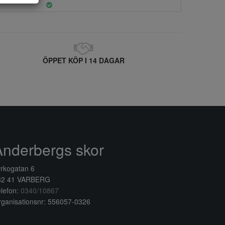
ÖPPET KÖP I 14 DAGAR
Anderbergs skor
rkogatan 6
32 41 VARBERG
lefon:
0340/10867
ganisationsnr: 556057-0326