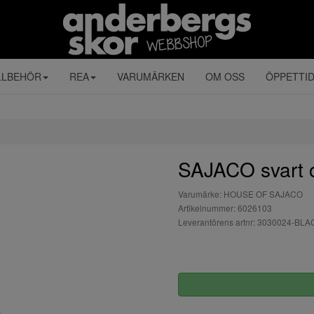
LLBEHÖR
REA
VARUMÄRKEN
OM OSS
ÖPPETTI
SAJACO svart 
Varumärke: HOUSE OF SAJACO
Artikelnummer: 6026103
Leverantörens artnr: 3030024-BLA