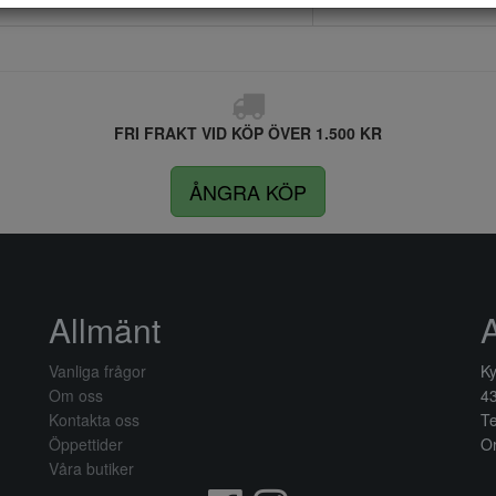
FRI FRAKT VID KÖP ÖVER 1.500 KR
ÅNGRA KÖP
Allmänt
Vanliga frågor
Ky
Om oss
4
Kontakta oss
Te
Öppettider
Or
Våra butiker