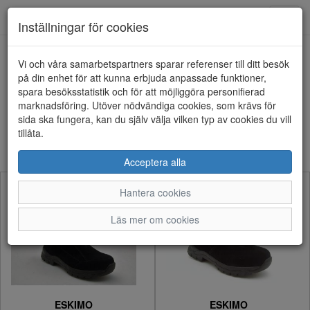
Anderbergs skor
Toggl
Inställningar för cookies
navig
Visa filter
Vi och våra samarbetspartners sparar referenser till ditt besök
på din enhet för att kunna erbjuda anpassade funktioner,
ESKIMO (7 artiklar)
spara besöksstatistik och för att möjliggöra personifierad
marknadsföring. Utöver nödvändiga cookies, som krävs för
sida ska fungera, kan du själv välja vilken typ av cookies du vill
Sortera efter:
tillåta.
Acceptera alla
Hantera cookies
Läs mer om cookies
ESKIMO
ESKIMO