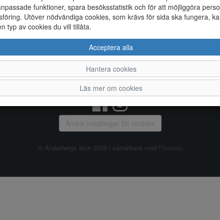
npassade funktioner, spara besöksstatistik och för att möjliggöra perso
föring. Utöver nödvändiga cookies, som krävs för sida ska fungera, ka
Allmänt
en typ av cookies du vill tillåta.
Vanliga frågor
Ky
Acceptera alla
Om oss
4
Kontakta oss
Te
Hantera cookies
Öppettider
Or
Våra butiker
Läs mer om cookies
Ändra inställingar för cookies
© Anderbergs skor 2026 i samarbete med
Flexicon