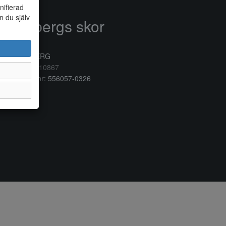
nifierad
n du själv
Anderbergs skor
rkogatan 6
32 41 VARBERG
lefon:
0340/10867
ganisationsnr: 556057-0326