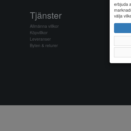
erbjuda a
marknads
Tjänster
välja vilk
Allmänna villkor
Köpvillkor
Leveranser
Byten & returer