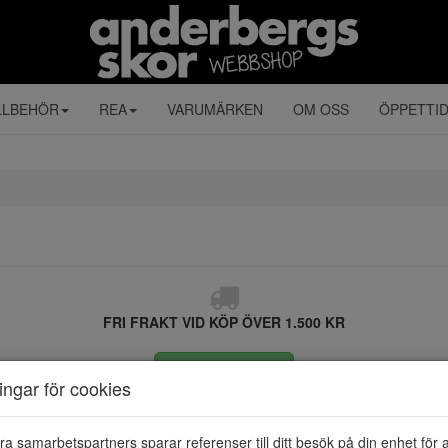
LLBEHÖR
REA
VARUMÄRKEN
OM OSS
ÖPPETTI
FRI FRAKT VID KÖP ÖVER 1.500 KR
ÅNGRA KÖP
ningar för cookies
ra samarbetspartners sparar referenser till ditt besök på din enhet för 