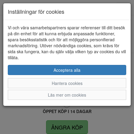
Anderbergs skor
Toggl
Inställningar för cookies
navig
Vi och våra samarbetspartners sparar referenser till ditt besök
HEM
CC RESORT
på din enhet för att kunna erbjuda anpassade funktioner,
spara besöksstatistik och för att möjliggöra personifierad
Kunde inte hitta några artiklar...
marknadsföring. Utöver nödvändiga cookies, som krävs för
sida ska fungera, kan du själv välja vilken typ av cookies du vill
tillåta.
LEVERANS INOM 4 DAGAR INOM SVERIGE
Acceptera alla
Hantera cookies
FRI FRAKT VID KÖP ÖVER 1.500 KR
Läs mer om cookies
ÖPPET KÖP I 14 DAGAR
ÅNGRA KÖP