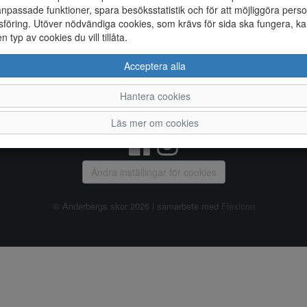
npassade funktioner, spara besöksstatistik och för att möjliggöra perso
föring. Utöver nödvändiga cookies, som krävs för sida ska fungera, ka
Allmänt
en typ av cookies du vill tillåta.
Vanliga frågor
Ky
Acceptera alla
Om oss
4
Kontakta oss
Te
Hantera cookies
Öppettider
Or
Våra butiker
Läs mer om cookies
Ändra inställingar för cookies
© Anderbergs skor 2026 i samarbete med
Flexicon