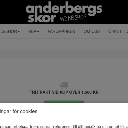
LLBEHÖR
REA
VARUMÄRKEN
OM OSS
ÖPPETTI
FRI FRAKT VID KÖP ÖVER 1.500 KR
ÅNGRA KÖP
ningar för cookies
ra samarbetspartners sparar referenser till ditt besök på din enhet för 