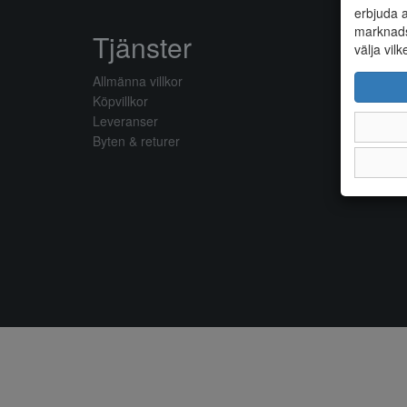
erbjuda a
marknads
Tjänster
välja vilk
Allmänna villkor
Köpvillkor
Leveranser
Byten & returer