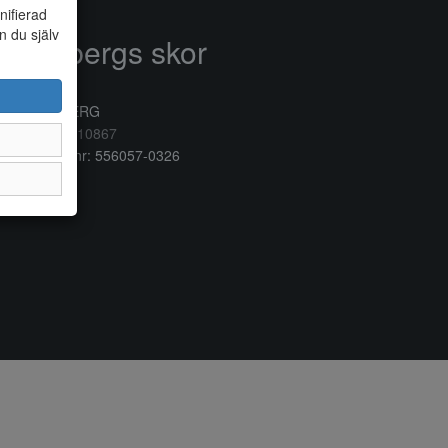
nifierad
n du själv
Anderbergs skor
rkogatan 6
32 41 VARBERG
lefon:
0340/10867
ganisationsnr: 556057-0326