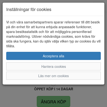
Anderbergs skor
Toggl
Inställningar för cookies
navig
Vi och våra samarbetspartners sparar referenser till ditt besök
HEM
SKECHERS
på din enhet för att kunna erbjuda anpassade funktioner,
spara besöksstatistik och för att möjliggöra personifierad
Kunde inte hitta några artiklar...
marknadsföring. Utöver nödvändiga cookies, som krävs för
sida ska fungera, kan du själv välja vilken typ av cookies du vill
tillåta.
LEVERANS INOM 4 DAGAR INOM SVERIGE
Acceptera alla
Hantera cookies
FRI FRAKT VID KÖP ÖVER 1.500 KR
Läs mer om cookies
ÖPPET KÖP I 14 DAGAR
ÅNGRA KÖP