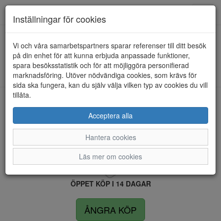
Anderbergs skor
Toggl
Inställningar för cookies
navig
Vi och våra samarbetspartners sparar referenser till ditt besök
HEM
RUGGED GEAR
på din enhet för att kunna erbjuda anpassade funktioner,
spara besöksstatistik och för att möjliggöra personifierad
Kunde inte hitta några artiklar...
marknadsföring. Utöver nödvändiga cookies, som krävs för
sida ska fungera, kan du själv välja vilken typ av cookies du vill
tillåta.
LEVERANS INOM 4 DAGAR INOM SVERIGE
Acceptera alla
Hantera cookies
FRI FRAKT VID KÖP ÖVER 1.500 KR
Läs mer om cookies
ÖPPET KÖP I 14 DAGAR
ÅNGRA KÖP