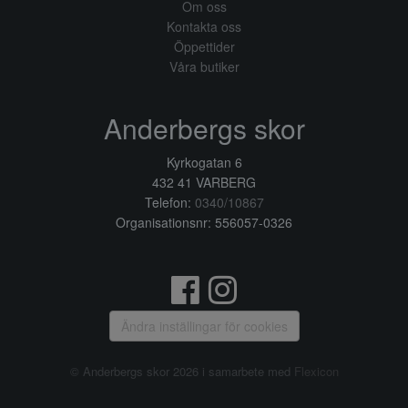
Om oss
Kontakta oss
Öppettider
Våra butiker
Anderbergs skor
Kyrkogatan 6
432 41 VARBERG
Telefon:
0340/10867
Organisationsnr: 556057-0326
Ändra inställingar för cookies
© Anderbergs skor 2026 i samarbete med
Flexicon