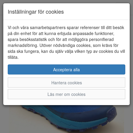
Anderbergs skor
Toggl
Inställningar för cookies
navig
Vi och våra samarbetspartners sparar referenser till ditt besök
HEM
ICEBUG
på din enhet för att kunna erbjuda anpassade funktioner,
spara besöksstatistik och för att möjliggöra personifierad
marknadsföring. Utöver nödvändiga cookies, som krävs för
sida ska fungera, kan du själv välja vilken typ av cookies du vill
tillåta.
Acceptera alla
Hantera cookies
Läs mer om cookies