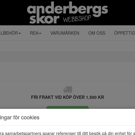
LLBEHÖR
REA
VARUMÄRKEN
OM OSS
ÖPPETTI
FRI FRAKT VID KÖP ÖVER 1.500 KR
ÅNGRA KÖP
ningar för cookies
ra samarbetspartners sparar referenser till ditt besök på din enhet för 