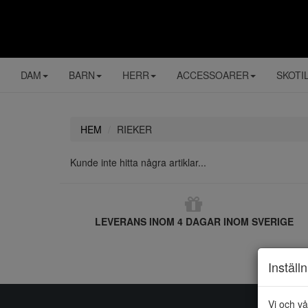
DAM
BARN
HERR
ACCESSOARER
SKOTI
HEM
RIEKER
Kunde inte hitta några artiklar...
LEVERANS INOM 4 DAGAR INOM SVERIGE
Inställ
Vi och vå