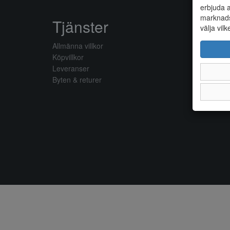
erbjuda a
marknads
Tjänster
välja vilk
Allmänna villkor
Köpvillkor
Leveranser
Byten & returer