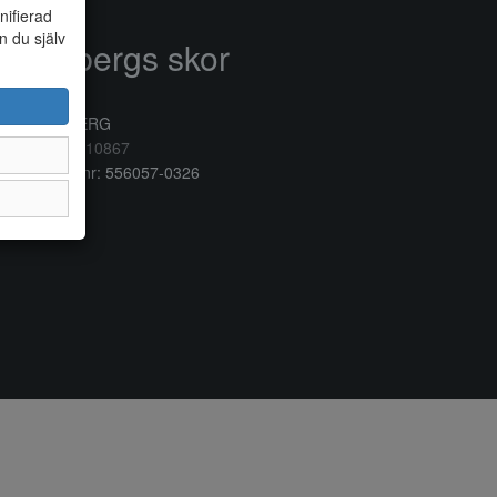
nifierad
n du själv
Anderbergs skor
rkogatan 6
32 41 VARBERG
lefon:
0340/10867
ganisationsnr: 556057-0326