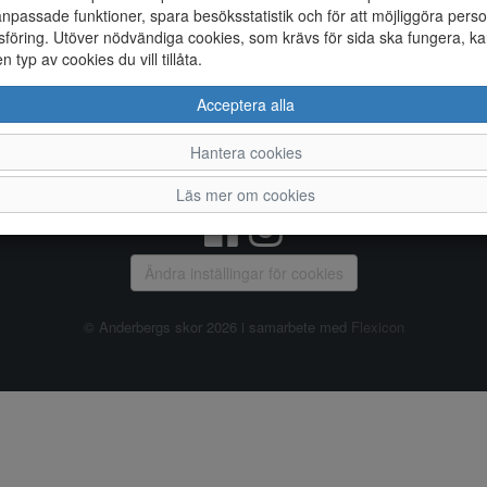
npassade funktioner, spara besöksstatistik och för att möjliggöra perso
föring. Utöver nödvändiga cookies, som krävs för sida ska fungera, ka
Allmänt
en typ av cookies du vill tillåta.
Vanliga frågor
Ky
Acceptera alla
Om oss
4
Kontakta oss
Te
Hantera cookies
Öppettider
Or
Våra butiker
Läs mer om cookies
Ändra inställingar för cookies
© Anderbergs skor 2026 i samarbete med
Flexicon