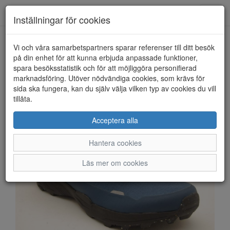
Anderbergs skor
Toggl
Inställningar för cookies
navig
Vi och våra samarbetspartners sparar referenser till ditt besök
HEM
ICEBUG
på din enhet för att kunna erbjuda anpassade funktioner,
spara besöksstatistik och för att möjliggöra personifierad
marknadsföring. Utöver nödvändiga cookies, som krävs för
sida ska fungera, kan du själv välja vilken typ av cookies du vill
tillåta.
Acceptera alla
Hantera cookies
Läs mer om cookies