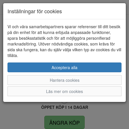
Anderbergs skor
Toggl
Inställningar för cookies
navig
Vi och våra samarbetspartners sparar referenser till ditt besök
HEM
ECCO
på din enhet för att kunna erbjuda anpassade funktioner,
spara besöksstatistik och för att möjliggöra personifierad
Kunde inte hitta några artiklar...
marknadsföring. Utöver nödvändiga cookies, som krävs för
sida ska fungera, kan du själv välja vilken typ av cookies du vill
tillåta.
LEVERANS INOM 4 DAGAR INOM SVERIGE
Acceptera alla
Hantera cookies
FRI FRAKT VID KÖP ÖVER 1.500 KR
Läs mer om cookies
ÖPPET KÖP I 14 DAGAR
ÅNGRA KÖP