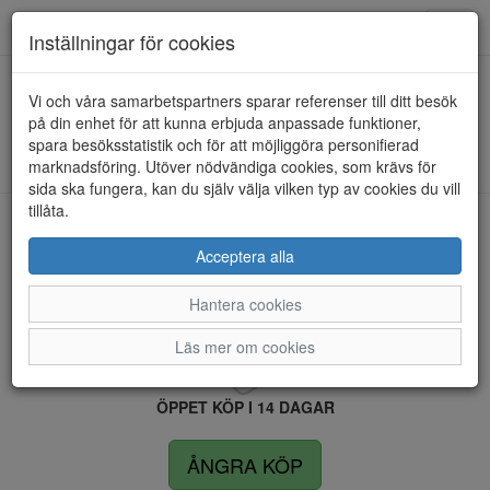
Anderbergs skor
Toggl
Inställningar för cookies
navig
Vi och våra samarbetspartners sparar referenser till ditt besök
HEM
ULRIKA DESIGN
på din enhet för att kunna erbjuda anpassade funktioner,
spara besöksstatistik och för att möjliggöra personifierad
Kunde inte hitta några artiklar...
marknadsföring. Utöver nödvändiga cookies, som krävs för
sida ska fungera, kan du själv välja vilken typ av cookies du vill
tillåta.
LEVERANS INOM 4 DAGAR INOM SVERIGE
Acceptera alla
Hantera cookies
FRI FRAKT VID KÖP ÖVER 1.500 KR
Läs mer om cookies
ÖPPET KÖP I 14 DAGAR
ÅNGRA KÖP