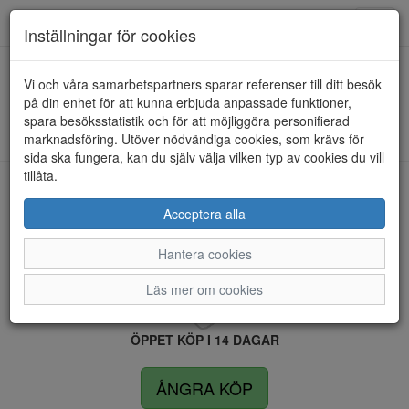
Anderbergs skor
Toggl
Inställningar för cookies
navig
Vi och våra samarbetspartners sparar referenser till ditt besök
HEM
RUGGED GEAR
på din enhet för att kunna erbjuda anpassade funktioner,
spara besöksstatistik och för att möjliggöra personifierad
Kunde inte hitta några artiklar...
marknadsföring. Utöver nödvändiga cookies, som krävs för
sida ska fungera, kan du själv välja vilken typ av cookies du vill
tillåta.
LEVERANS INOM 4 DAGAR INOM SVERIGE
Acceptera alla
Hantera cookies
FRI FRAKT VID KÖP ÖVER 1.500 KR
Läs mer om cookies
ÖPPET KÖP I 14 DAGAR
ÅNGRA KÖP