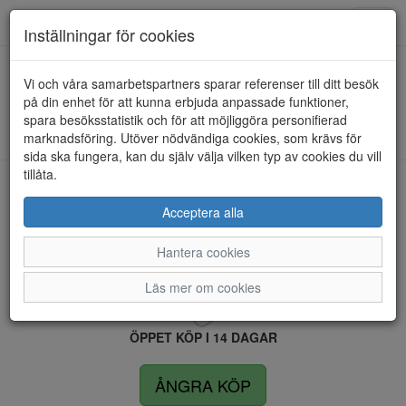
Anderbergs skor
Toggl
Inställningar för cookies
navig
Vi och våra samarbetspartners sparar referenser till ditt besök
HEM
FILA
på din enhet för att kunna erbjuda anpassade funktioner,
spara besöksstatistik och för att möjliggöra personifierad
Kunde inte hitta några artiklar...
marknadsföring. Utöver nödvändiga cookies, som krävs för
sida ska fungera, kan du själv välja vilken typ av cookies du vill
tillåta.
LEVERANS INOM 4 DAGAR INOM SVERIGE
Acceptera alla
Hantera cookies
FRI FRAKT VID KÖP ÖVER 1.500 KR
Läs mer om cookies
ÖPPET KÖP I 14 DAGAR
ÅNGRA KÖP