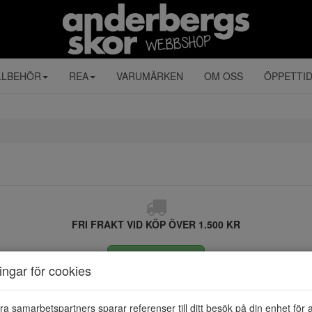
LLBEHÖR
REA
VARUMÄRKEN
OM OSS
ÖPPETTI
FRI FRAKT VID KÖP ÖVER 1.500 KR
ÅNGRA KÖP
ningar för cookies
ra samarbetspartners sparar referenser till ditt besök på din enhet för 