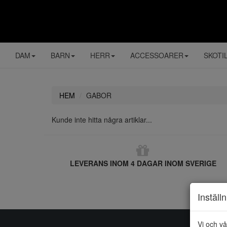
DAM
BARN
HERR
ACCESSOARER
SKOTI
HEM
GABOR
Kunde inte hitta några artiklar...
LEVERANS INOM 4 DAGAR INOM SVERIGE
Inställ
Vi och vå