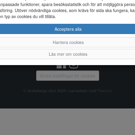
npassade funktioner, spara besöksstatistik och för att möjliggöra perso
föring. Utöver nödvändiga cookies, som krävs för sida ska fungera, ka
Allmänt
en typ av cookies du vill tillåta.
Vanliga frågor
Ky
Acceptera alla
Om oss
4
Kontakta oss
Te
Hantera cookies
Öppettider
Or
Våra butiker
Läs mer om cookies
Ändra inställingar för cookies
© Anderbergs skor 2026 i samarbete med
Flexicon