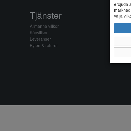
erbjuda a
marknads
Tjänster
välja vilk
Allmänna villkor
Köpvillkor
Leveranser
Byten & returer