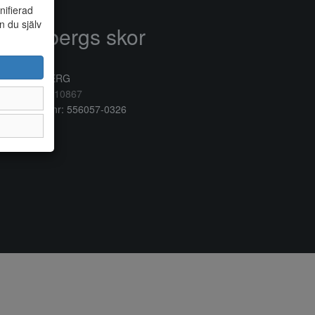
nifierad
n du själv
Anderbergs skor
rkogatan 6
32 41 VARBERG
lefon:
0340/10867
ganisationsnr: 556057-0326