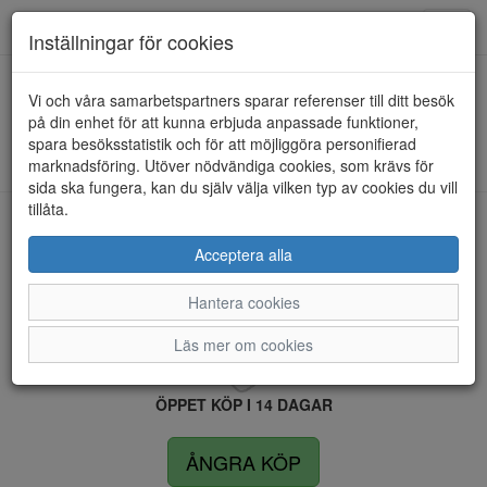
Anderbergs skor
Toggl
Inställningar för cookies
navig
Vi och våra samarbetspartners sparar referenser till ditt besök
HEM
SOFT LINE BY JANA
på din enhet för att kunna erbjuda anpassade funktioner,
spara besöksstatistik och för att möjliggöra personifierad
Kunde inte hitta några artiklar...
marknadsföring. Utöver nödvändiga cookies, som krävs för
sida ska fungera, kan du själv välja vilken typ av cookies du vill
tillåta.
LEVERANS INOM 4 DAGAR INOM SVERIGE
Acceptera alla
Hantera cookies
FRI FRAKT VID KÖP ÖVER 1.500 KR
Läs mer om cookies
ÖPPET KÖP I 14 DAGAR
ÅNGRA KÖP