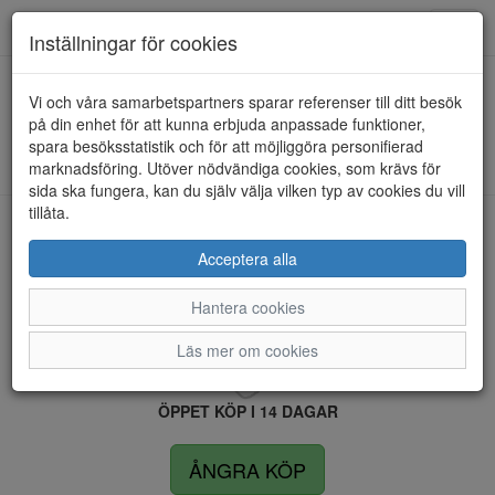
Anderbergs skor
Toggl
Inställningar för cookies
navig
Vi och våra samarbetspartners sparar referenser till ditt besök
HEM
RIEKER
på din enhet för att kunna erbjuda anpassade funktioner,
spara besöksstatistik och för att möjliggöra personifierad
Kunde inte hitta några artiklar...
marknadsföring. Utöver nödvändiga cookies, som krävs för
sida ska fungera, kan du själv välja vilken typ av cookies du vill
tillåta.
LEVERANS INOM 4 DAGAR INOM SVERIGE
Acceptera alla
Hantera cookies
FRI FRAKT VID KÖP ÖVER 1.500 KR
Läs mer om cookies
ÖPPET KÖP I 14 DAGAR
ÅNGRA KÖP