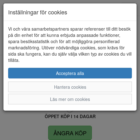
Anderbergs skor
Toggl
Inställningar för cookies
navig
Vi och våra samarbetspartners sparar referenser till ditt besök
HEM
RIEKER
på din enhet för att kunna erbjuda anpassade funktioner,
spara besöksstatistik och för att möjliggöra personifierad
Kunde inte hitta några artiklar...
marknadsföring. Utöver nödvändiga cookies, som krävs för
sida ska fungera, kan du själv välja vilken typ av cookies du vill
tillåta.
LEVERANS INOM 4 DAGAR INOM SVERIGE
Acceptera alla
Hantera cookies
FRI FRAKT VID KÖP ÖVER 1.500 KR
Läs mer om cookies
ÖPPET KÖP I 14 DAGAR
ÅNGRA KÖP