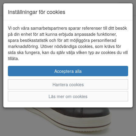
Anderbergs skor
Toggl
Inställningar för cookies
navig
Vi och våra samarbetspartners sparar referenser till ditt besök
HEM
REMONTE
på din enhet för att kunna erbjuda anpassade funktioner,
spara besöksstatistik och för att möjliggöra personifierad
marknadsföring. Utöver nödvändiga cookies, som krävs för
sida ska fungera, kan du själv välja vilken typ av cookies du vill
tillåta.
Acceptera alla
Hantera cookies
Läs mer om cookies