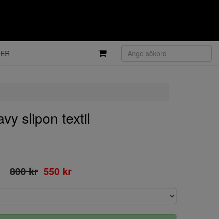
DER
 slipon textil
800 kr
550 kr