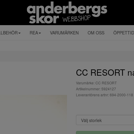
LLBEHÖR
REA
VARUMÄRKEN
OM OSS
ÖPPETTI
CC RESORT navy
Varumärke: CC RESORT
Artikelnummer: 5924127
Leverantörens artnr: 694-2000-118