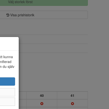
Välj storlek först
Visa prishistorik
Textil
Textil
att kunna
Ja
nifierad
n du själv
39
40
41