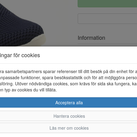
Information
Ovandel
ningar för cookies
Foder
ra samarbetspartners sparar referenser till ditt besök på din enhet för 
Löstagbar innersula
npassade funktioner, spara besöksstatistik och för att möjliggöra perso
föring. Utöver nödvändiga cookies, som krävs för sida ska fungera, ka
en typ av cookies du vill tillåta.
Acceptera alla
Hantera cookies
36
37
38
Läs mer om cookies