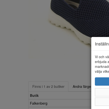
Inställ
Vi och vå
erbjuda a
marknads
välja vilk
Finns i 1 av 2 butiker
Andra färger
Butik
Falkenberg