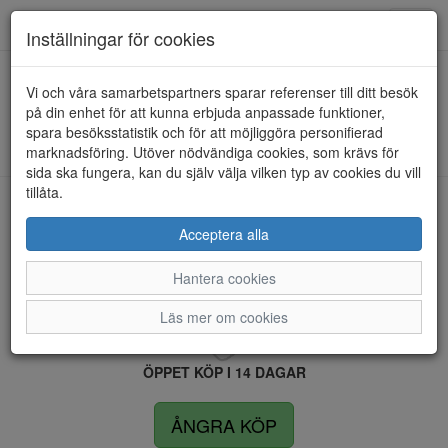
Anderbergs skor
Toggl
Inställningar för cookies
navig
Vi och våra samarbetspartners sparar referenser till ditt besök
HEM
RIEKER
på din enhet för att kunna erbjuda anpassade funktioner,
spara besöksstatistik och för att möjliggöra personifierad
Kunde inte hitta några artiklar...
marknadsföring. Utöver nödvändiga cookies, som krävs för
sida ska fungera, kan du själv välja vilken typ av cookies du vill
tillåta.
LEVERANS INOM 4 DAGAR INOM SVERIGE
Acceptera alla
Hantera cookies
FRI FRAKT VID KÖP ÖVER 1.500 KR
Läs mer om cookies
ÖPPET KÖP I 14 DAGAR
ÅNGRA KÖP