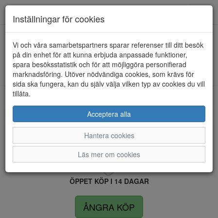
Anderbergs skor
Toggl
Inställningar för cookies
navig
Vi och våra samarbetspartners sparar referenser till ditt besök
HEM
RIEKER
på din enhet för att kunna erbjuda anpassade funktioner,
spara besöksstatistik och för att möjliggöra personifierad
Kunde inte hitta några artiklar...
marknadsföring. Utöver nödvändiga cookies, som krävs för
sida ska fungera, kan du själv välja vilken typ av cookies du vill
tillåta.
LEVERANS INOM 4 DAGAR INOM SVERIGE
Acceptera alla
Hantera cookies
FRI FRAKT VID KÖP ÖVER 1.500 KR
Läs mer om cookies
ÖPPET KÖP I 14 DAGAR
ÅNGRA KÖP