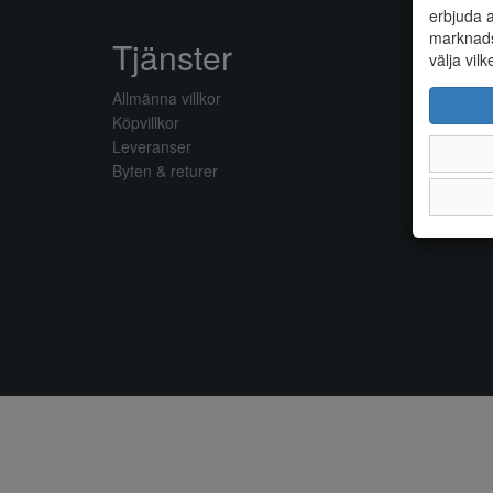
erbjuda a
marknads
Tjänster
välja vilk
Allmänna villkor
Köpvillkor
Leveranser
Byten & returer