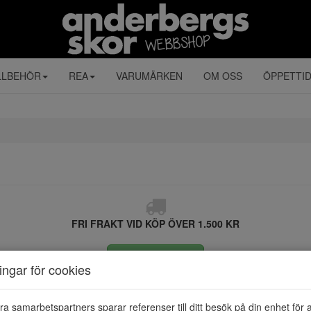
LLBEHÖR
REA
VARUMÄRKEN
OM OSS
ÖPPETTI
FRI FRAKT VID KÖP ÖVER 1.500 KR
ÅNGRA KÖP
ningar för cookies
ra samarbetspartners sparar referenser till ditt besök på din enhet för 