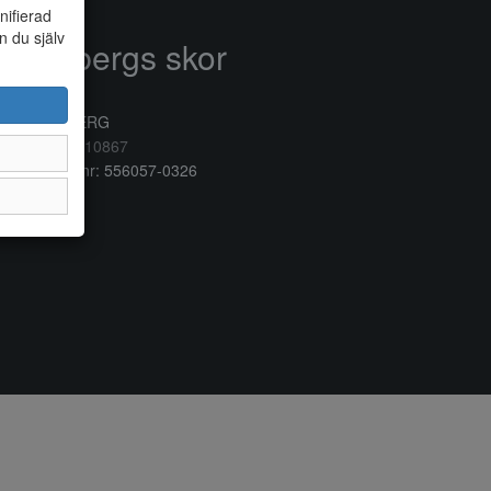
nifierad
n du själv
Anderbergs skor
rkogatan 6
32 41 VARBERG
lefon:
0340/10867
ganisationsnr: 556057-0326