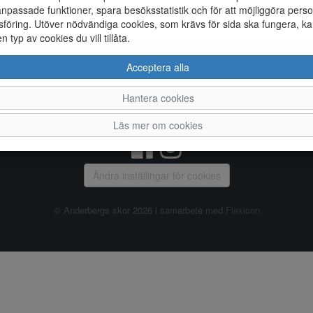
npassade funktioner, spara besöksstatistik och för att möjliggöra perso
föring. Utöver nödvändiga cookies, som krävs för sida ska fungera, ka
Allmänt
en typ av cookies du vill tillåta.
Vanliga frågor
Ky
Acceptera alla
Om oss
4
Kontakta oss
Te
Hantera cookies
Öppettider
Or
Våra butiker
Läs mer om cookies
Ändra inställingar för cookies
© Anderbergs skor 2026 i samarbete med
Flexicon