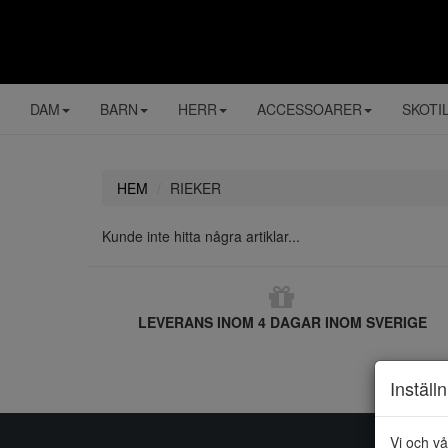
DAM
BARN
HERR
ACCESSOARER
SKOTI
HEM
RIEKER
Kunde inte hitta några artiklar...
LEVERANS INOM 4 DAGAR INOM SVERIGE
Inställ
Vi och vå