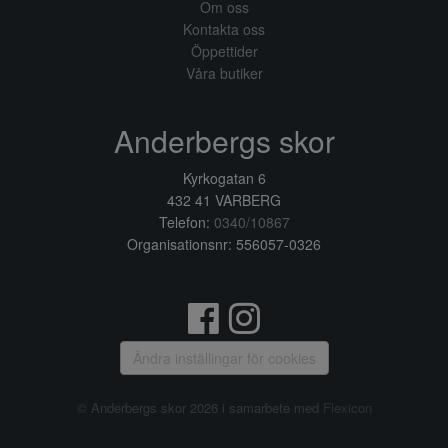
Om oss
Kontakta oss
Öppettider
Våra butiker
Anderbergs skor
Kyrkogatan 6
432 41 VARBERG
Telefon:
0340/10867
Organisationsnr: 556057-0326
Ändra inställingar för cookies
© Anderbergs skor 2026 i samarbete med
Flexicon