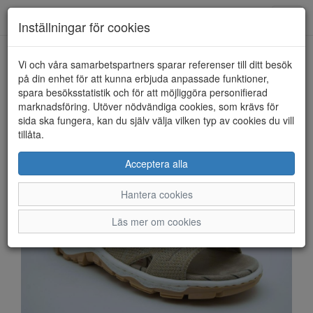
Anderbergs skor
Toggl
Inställningar för cookies
navig
Vi och våra samarbetspartners sparar referenser till ditt besök
HEM
RIEKER
på din enhet för att kunna erbjuda anpassade funktioner,
spara besöksstatistik och för att möjliggöra personifierad
marknadsföring. Utöver nödvändiga cookies, som krävs för
sida ska fungera, kan du själv välja vilken typ av cookies du vill
tillåta.
Acceptera alla
Hantera cookies
Läs mer om cookies