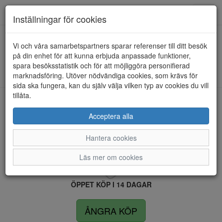
Anderbergs skor
Toggl
Inställningar för cookies
navig
Vi och våra samarbetspartners sparar referenser till ditt besök
HEM
LUNAR
på din enhet för att kunna erbjuda anpassade funktioner,
spara besöksstatistik och för att möjliggöra personifierad
Kunde inte hitta några artiklar...
marknadsföring. Utöver nödvändiga cookies, som krävs för
sida ska fungera, kan du själv välja vilken typ av cookies du vill
tillåta.
LEVERANS INOM 4 DAGAR INOM SVERIGE
Acceptera alla
Hantera cookies
FRI FRAKT VID KÖP ÖVER 1.500 KR
Läs mer om cookies
ÖPPET KÖP I 14 DAGAR
ÅNGRA KÖP