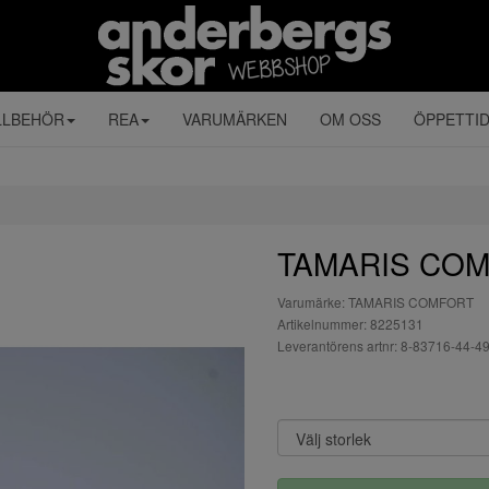
LLBEHÖR
REA
VARUMÄRKEN
OM OSS
ÖPPETTI
TAMARIS COMF
Varumärke: TAMARIS COMFORT
Artikelnummer: 8225131
Leverantörens artnr: 8-83716-44-4