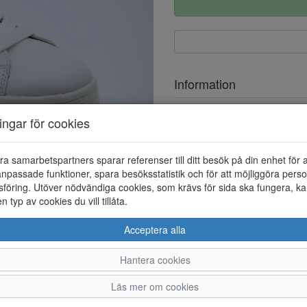
Information
Ovandel
ningar för cookies
Foder
ra samarbetspartners sparar referenser till ditt besök på din enhet för 
Löstagbar innersula
npassade funktioner, spara besöksstatistik och för att möjliggöra perso
föring. Utöver nödvändiga cookies, som krävs för sida ska fungera, ka
en typ av cookies du vill tillåta.
Acceptera alla
Hantera cookies
36
37
38
Läs mer om cookies