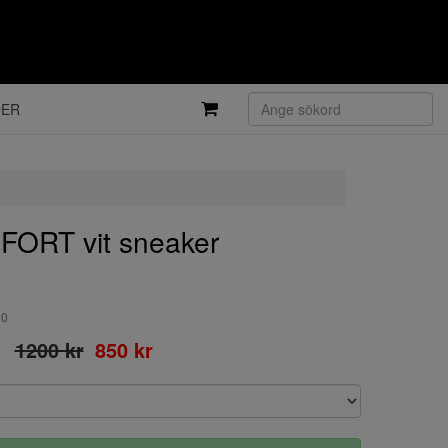
DER
ORT vit sneaker
90
1200 kr
850 kr