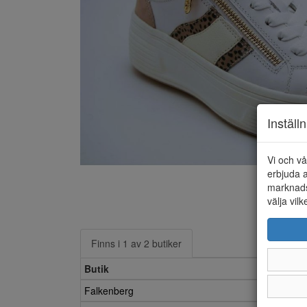
Inställ
Vi och vå
erbjuda a
marknads
välja vilk
Finns i 1 av 2 butiker
Butik
Falkenberg