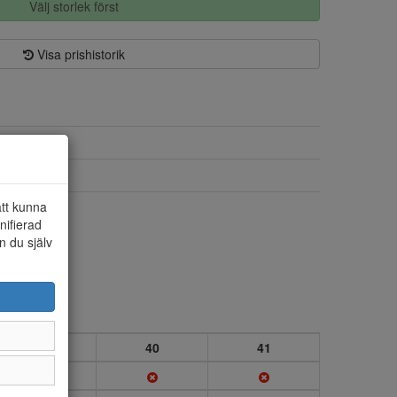
Välj storlek först
Visa prishistorik
Skinn/textil
Textil
att kunna
Ja
nifierad
n du själv
39
40
41