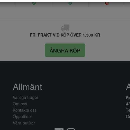
FRI FRAKT VID KÖP ÖVER 1.500 KR
ÅNGRA KÖP
Allmänt
Vanliga frågor
Ky
Om oss
4
Kontakta oss
Te
Öppettider
Or
Våra butiker