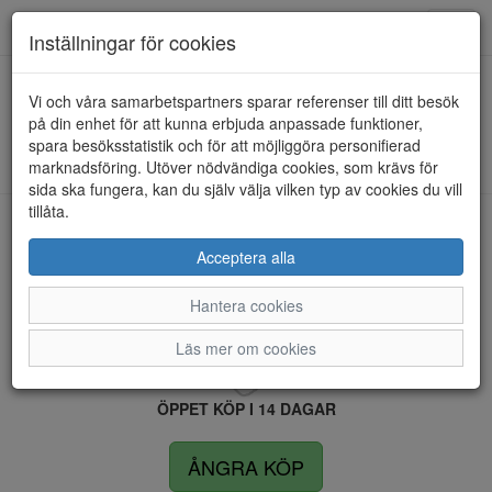
Anderbergs skor
Toggl
Inställningar för cookies
navig
Vi och våra samarbetspartners sparar referenser till ditt besök
HEM
RUGGED GEAR
på din enhet för att kunna erbjuda anpassade funktioner,
spara besöksstatistik och för att möjliggöra personifierad
Kunde inte hitta några artiklar...
marknadsföring. Utöver nödvändiga cookies, som krävs för
sida ska fungera, kan du själv välja vilken typ av cookies du vill
tillåta.
LEVERANS INOM 4 DAGAR INOM SVERIGE
Acceptera alla
Hantera cookies
FRI FRAKT VID KÖP ÖVER 1.500 KR
Läs mer om cookies
ÖPPET KÖP I 14 DAGAR
ÅNGRA KÖP