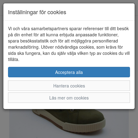
Anderbergs skor
Toggl
Inställningar för cookies
navig
Vi och våra samarbetspartners sparar referenser till ditt besök
HEM
RIEKER SPORT
på din enhet för att kunna erbjuda anpassade funktioner,
spara besöksstatistik och för att möjliggöra personifierad
marknadsföring. Utöver nödvändiga cookies, som krävs för
sida ska fungera, kan du själv välja vilken typ av cookies du vill
tillåta.
Acceptera alla
Hantera cookies
Läs mer om cookies