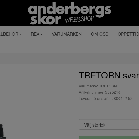
LLBEHÖR
REA
VARUMÄRKEN
OM OSS
ÖPPETTI
TRETORN svar
Varumärke: TRETORN
Artikelnummer: 5525216
Leverantörens artnr: 800452-52