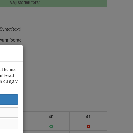
Välj storlek först
Syntet/textil
Varmfodrad
Ja
Ja
att kunna
nifierad
n du själv
39
40
41