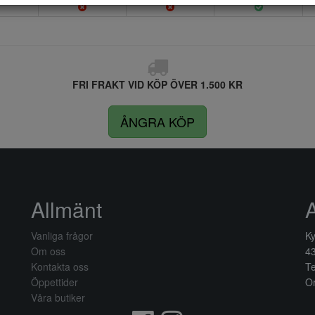
FRI FRAKT VID KÖP ÖVER 1.500 KR
ÅNGRA KÖP
Allmänt
Vanliga frågor
Ky
Om oss
4
Kontakta oss
Te
Öppettider
Or
Våra butiker