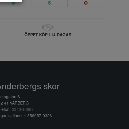
ÖPPET KÖP I 14 DAGAR
Anderbergs skor
rkogatan 6
32 41 VARBERG
lefon:
0340/10867
ganisationsnr: 556057-0326