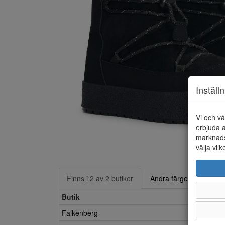
Inställ
Vi och vå
erbjuda a
marknads
välja vilk
Finns i 2 av 2 butiker
Andra färger
Butik
Falkenberg