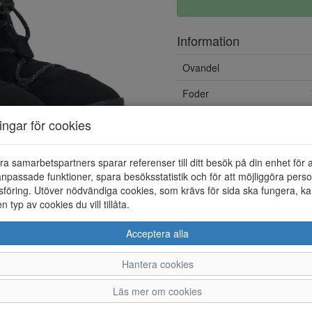
Information
Ovandel
Foder
Vattentät
ningar för cookies
Löstagbar innersula
ra samarbetspartners sparar referenser till ditt besök på din enhet för 
npassade funktioner, spara besöksstatistik och för att möjliggöra perso
föring. Utöver nödvändiga cookies, som krävs för sida ska fungera, ka
en typ av cookies du vill tillåta.
Acceptera alla
Hantera cookies
36
37
38
Läs mer om cookies