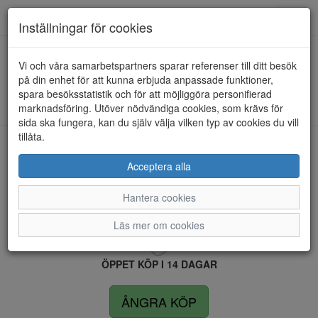
Anderbergs skor
Toggl
Inställningar för cookies
navig
Vi och våra samarbetspartners sparar referenser till ditt besök
HEM
RIEKER
på din enhet för att kunna erbjuda anpassade funktioner,
spara besöksstatistik och för att möjliggöra personifierad
Kunde inte hitta några artiklar...
marknadsföring. Utöver nödvändiga cookies, som krävs för
sida ska fungera, kan du själv välja vilken typ av cookies du vill
tillåta.
LEVERANS INOM 4 DAGAR INOM SVERIGE
Acceptera alla
Hantera cookies
FRI FRAKT VID KÖP ÖVER 1.500 KR
Läs mer om cookies
ÖPPET KÖP I 14 DAGAR
ÅNGRA KÖP