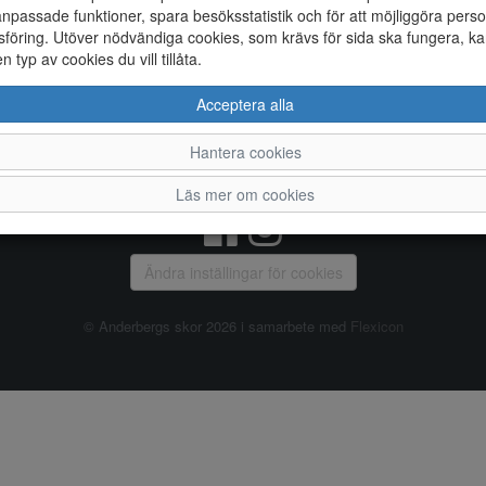
npassade funktioner, spara besöksstatistik och för att möjliggöra perso
föring. Utöver nödvändiga cookies, som krävs för sida ska fungera, ka
Allmänt
en typ av cookies du vill tillåta.
Vanliga frågor
Ky
Acceptera alla
Om oss
4
Kontakta oss
Te
Hantera cookies
Öppettider
Or
Våra butiker
Läs mer om cookies
Ändra inställingar för cookies
© Anderbergs skor 2026 i samarbete med
Flexicon