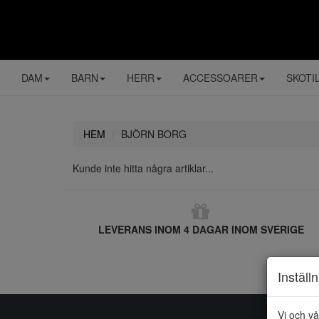
DAM
BARN
HERR
ACCESSOARER
SKOTI
HEM
BJÖRN BORG
Kunde inte hitta några artiklar...
LEVERANS INOM 4 DAGAR INOM SVERIGE
Inställ
Vi och vå