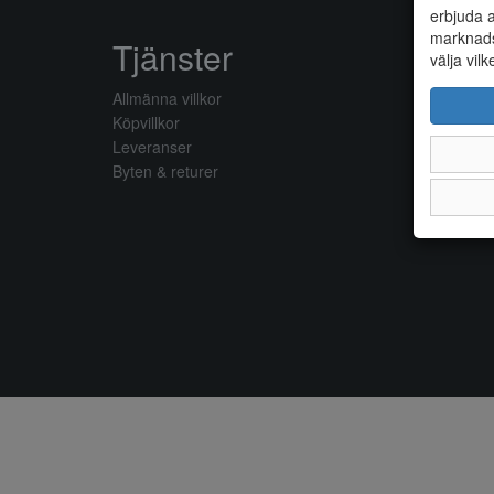
erbjuda a
marknads
Tjänster
välja vilk
Allmänna villkor
Köpvillkor
Leveranser
Byten & returer