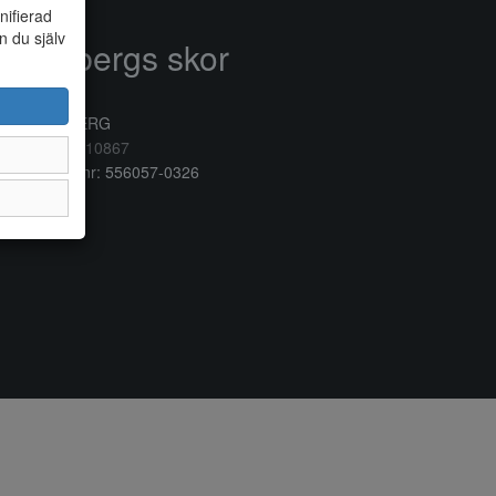
nifierad
n du själv
Anderbergs skor
rkogatan 6
32 41 VARBERG
lefon:
0340/10867
ganisationsnr: 556057-0326