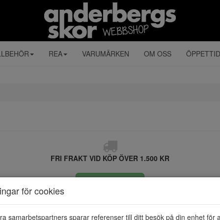
LLBEHÖR
REA
VARUMÄRKEN
OM OSS
ÖPPETTI
FRI FRAKT VID KÖP ÖVER 1.500 KR
ÅNGRA KÖP
ningar för cookies
ra samarbetspartners sparar referenser till ditt besök på din enhet för 